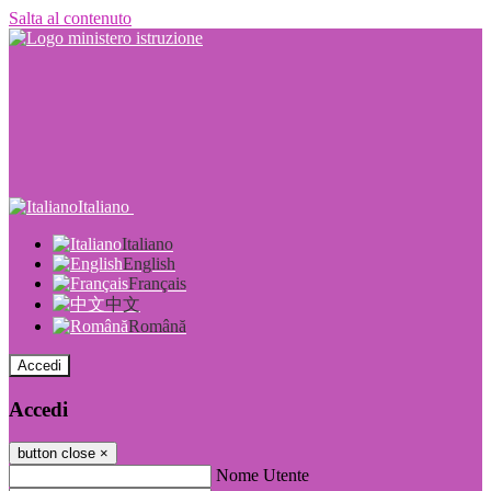
Salta al contenuto
Italiano
Italiano
English
Français
中文
Română
Accedi
Accedi
button close
×
Nome Utente