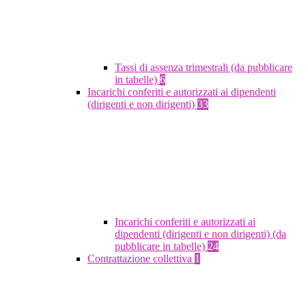
Tassi di assenza trimestrali (da pubblicare
in tabelle)
6
Incarichi conferiti e autorizzati ai dipendenti
(dirigenti e non dirigenti)
33
Incarichi conferiti e autorizzati ai
dipendenti (dirigenti e non dirigenti) (da
pubblicare in tabelle)
24
Contrattazione collettiva
1