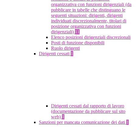
organizzativa con funzioni dirigenziali (da
pubblicare in tabelle che distinguano le
seguenti situazioni: dirigenti, dirigenti
individuati discrezionalmente, titolari di
posizione organizzativa con funzioni
dirigenziali)
11
Elenco posizioni dirigenziali discrezionali
Posti di funzione disponibili
Ruolo dirigenti
Dirigenti cessati
1
Dirigenti cessati dal rapporto di lavoro
(documentazione da pubblicare sul sito
web)
1
Sanzioni per mancata comunicazione dei dati
1