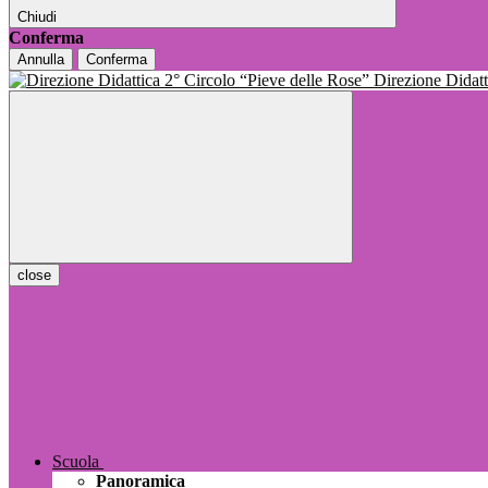
Chiudi
Conferma
Annulla
Conferma
Direzione Dida
close
Scuola
Panoramica