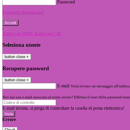
Password
Password dimenticata?
-
Entra con SPID
Entra con CIE
Seleziona utente
button close
×
Recupero password
button close
×
E-mail
Verrà inviato un messaggio all'indirizz
Non hai una e-mail associata al nome utente? Effettua il reset della password tram
E-mail inviata, si prega di controllare la casella di posta elettronica!
Errore
Chiudi