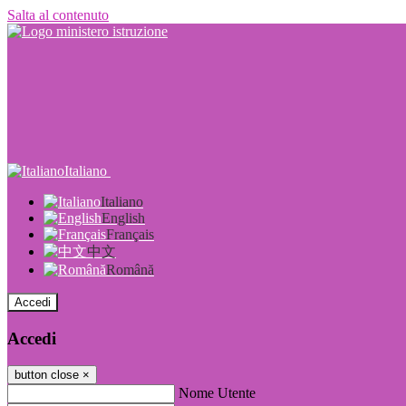
Salta al contenuto
Italiano
Italiano
English
Français
中文
Română
Accedi
Accedi
button close
×
Nome Utente