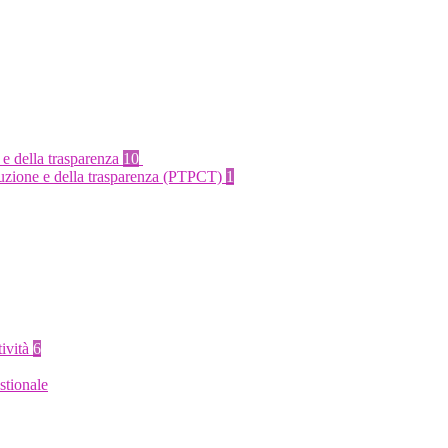
 e della trasparenza
10
rruzione e della trasparenza (PTPCT)
1
tività
6
stionale