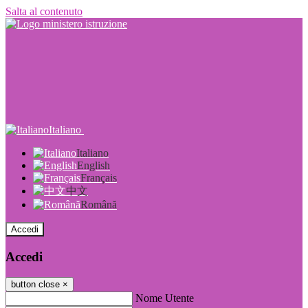
Salta al contenuto
Italiano
Italiano
English
Français
中文
Română
Accedi
Accedi
button close
×
Nome Utente