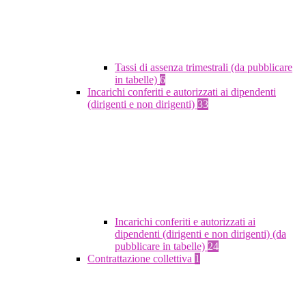
Tassi di assenza trimestrali (da pubblicare
in tabelle)
6
Incarichi conferiti e autorizzati ai dipendenti
(dirigenti e non dirigenti)
33
Incarichi conferiti e autorizzati ai
dipendenti (dirigenti e non dirigenti) (da
pubblicare in tabelle)
24
Contrattazione collettiva
1