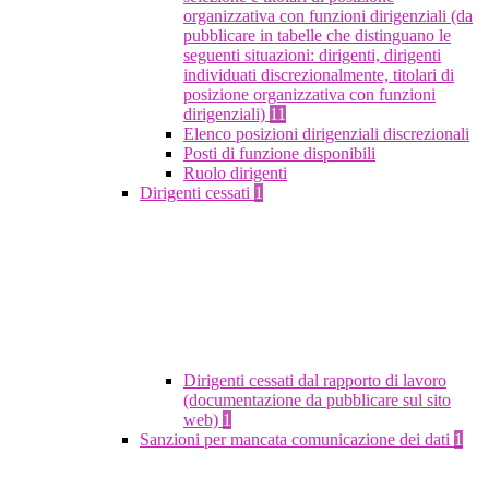
organizzativa con funzioni dirigenziali (da
pubblicare in tabelle che distinguano le
seguenti situazioni: dirigenti, dirigenti
individuati discrezionalmente, titolari di
posizione organizzativa con funzioni
dirigenziali)
11
Elenco posizioni dirigenziali discrezionali
Posti di funzione disponibili
Ruolo dirigenti
Dirigenti cessati
1
Dirigenti cessati dal rapporto di lavoro
(documentazione da pubblicare sul sito
web)
1
Sanzioni per mancata comunicazione dei dati
1