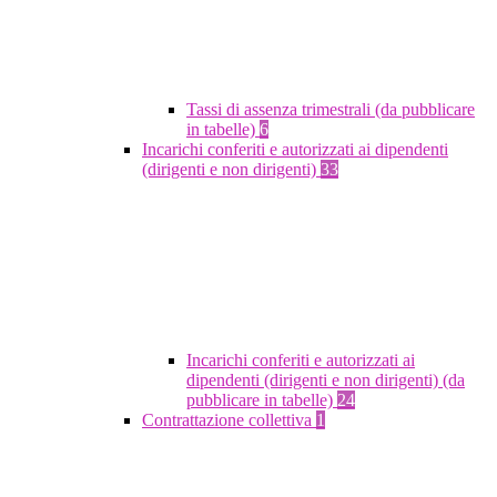
Tassi di assenza trimestrali (da pubblicare
in tabelle)
6
Incarichi conferiti e autorizzati ai dipendenti
(dirigenti e non dirigenti)
33
Incarichi conferiti e autorizzati ai
dipendenti (dirigenti e non dirigenti) (da
pubblicare in tabelle)
24
Contrattazione collettiva
1