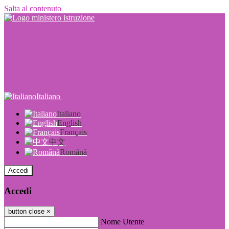
Salta al contenuto
Italiano
Italiano
English
Français
中文
Română
Accedi
Accedi
button close
×
Nome Utente