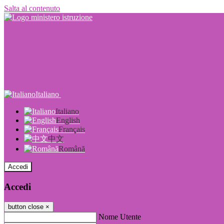
Salta al contenuto
Italiano
Italiano
English
Français
中文
Română
Accedi
Accedi
button close
×
Nome Utente