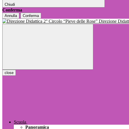
Chiudi
Conferma
Annulla
Conferma
Direzione Dida
close
Scuola
Panoramica