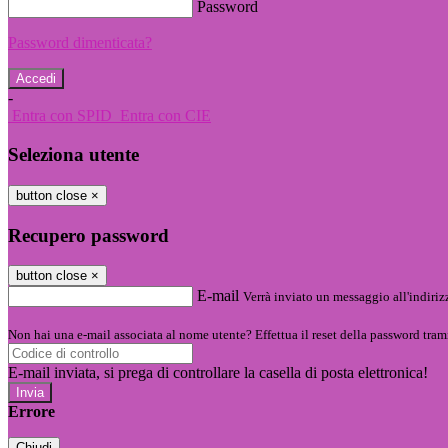
Password
Password dimenticata?
-
Entra con SPID
Entra con CIE
Seleziona utente
button close
×
Recupero password
button close
×
E-mail
Verrà inviato un messaggio all'indirizz
Non hai una e-mail associata al nome utente? Effettua il reset della password tram
E-mail inviata, si prega di controllare la casella di posta elettronica!
Errore
Chiudi