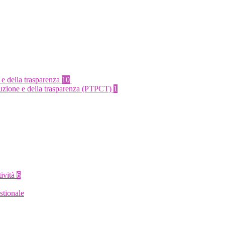
 e della trasparenza
10
rruzione e della trasparenza (PTPCT)
1
tività
6
stionale