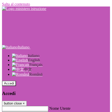
Salta al contenuto
Italiano
Italiano
English
Français
中文
Română
Accedi
Accedi
button close
×
Nome Utente