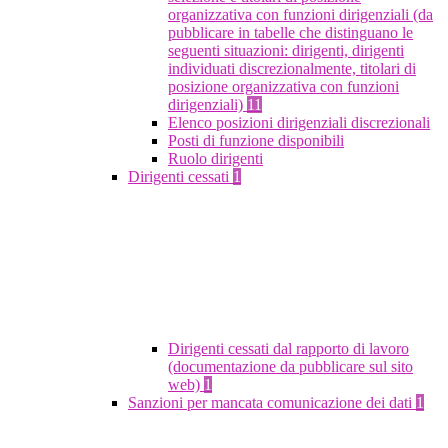
organizzativa con funzioni dirigenziali (da
pubblicare in tabelle che distinguano le
seguenti situazioni: dirigenti, dirigenti
individuati discrezionalmente, titolari di
posizione organizzativa con funzioni
dirigenziali)
11
Elenco posizioni dirigenziali discrezionali
Posti di funzione disponibili
Ruolo dirigenti
Dirigenti cessati
1
Dirigenti cessati dal rapporto di lavoro
(documentazione da pubblicare sul sito
web)
1
Sanzioni per mancata comunicazione dei dati
1