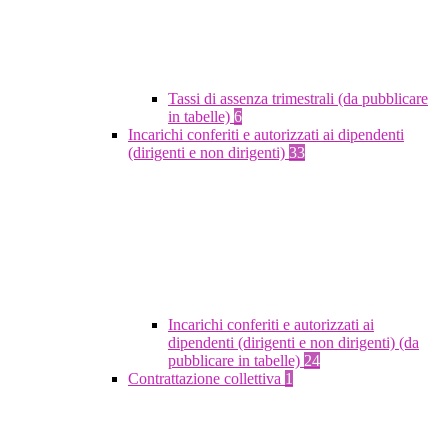
Tassi di assenza trimestrali (da pubblicare
in tabelle)
6
Incarichi conferiti e autorizzati ai dipendenti
(dirigenti e non dirigenti)
33
Incarichi conferiti e autorizzati ai
dipendenti (dirigenti e non dirigenti) (da
pubblicare in tabelle)
24
Contrattazione collettiva
1