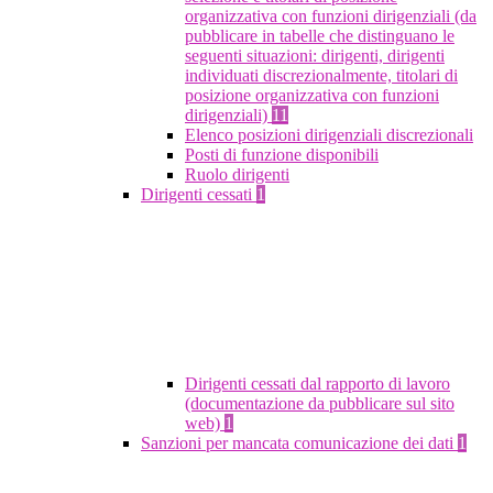
organizzativa con funzioni dirigenziali (da
pubblicare in tabelle che distinguano le
seguenti situazioni: dirigenti, dirigenti
individuati discrezionalmente, titolari di
posizione organizzativa con funzioni
dirigenziali)
11
Elenco posizioni dirigenziali discrezionali
Posti di funzione disponibili
Ruolo dirigenti
Dirigenti cessati
1
Dirigenti cessati dal rapporto di lavoro
(documentazione da pubblicare sul sito
web)
1
Sanzioni per mancata comunicazione dei dati
1