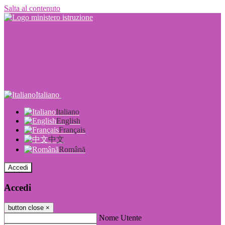
Salta al contenuto
Italiano
Italiano
English
Français
中文
Română
Accedi
Accedi
button close
×
Nome Utente