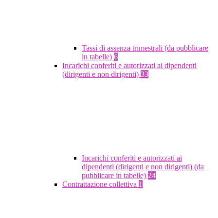
Tassi di assenza trimestrali (da pubblicare
in tabelle)
6
Incarichi conferiti e autorizzati ai dipendenti
(dirigenti e non dirigenti)
33
Incarichi conferiti e autorizzati ai
dipendenti (dirigenti e non dirigenti) (da
pubblicare in tabelle)
24
Contrattazione collettiva
1