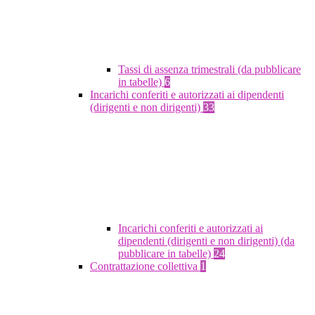
Tassi di assenza trimestrali (da pubblicare
in tabelle)
6
Incarichi conferiti e autorizzati ai dipendenti
(dirigenti e non dirigenti)
33
Incarichi conferiti e autorizzati ai
dipendenti (dirigenti e non dirigenti) (da
pubblicare in tabelle)
24
Contrattazione collettiva
1