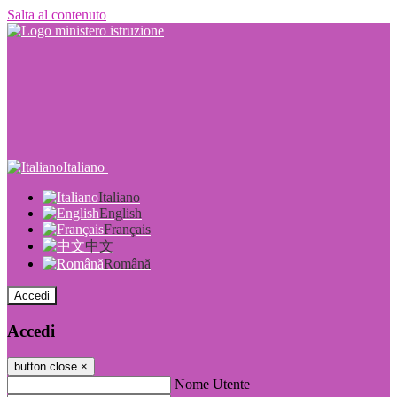
Salta al contenuto
Italiano
Italiano
English
Français
中文
Română
Accedi
Accedi
button close
×
Nome Utente