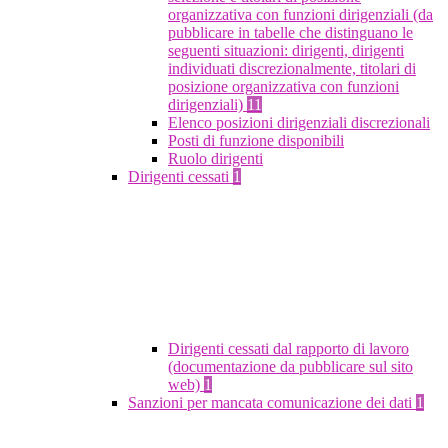
organizzativa con funzioni dirigenziali (da
pubblicare in tabelle che distinguano le
seguenti situazioni: dirigenti, dirigenti
individuati discrezionalmente, titolari di
posizione organizzativa con funzioni
dirigenziali)
11
Elenco posizioni dirigenziali discrezionali
Posti di funzione disponibili
Ruolo dirigenti
Dirigenti cessati
1
Dirigenti cessati dal rapporto di lavoro
(documentazione da pubblicare sul sito
web)
1
Sanzioni per mancata comunicazione dei dati
1