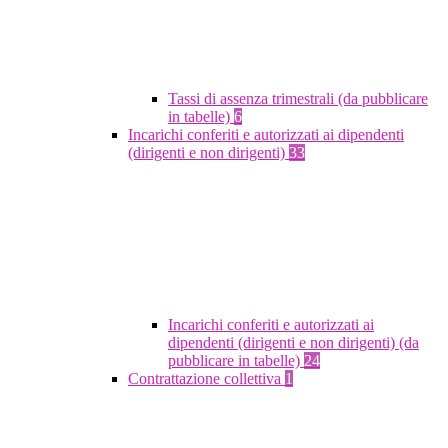
Tassi di assenza trimestrali (da pubblicare
in tabelle)
6
Incarichi conferiti e autorizzati ai dipendenti
(dirigenti e non dirigenti)
33
Incarichi conferiti e autorizzati ai
dipendenti (dirigenti e non dirigenti) (da
pubblicare in tabelle)
24
Contrattazione collettiva
1