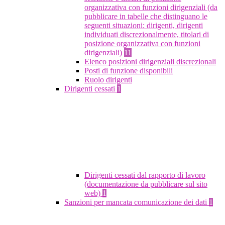
organizzativa con funzioni dirigenziali (da
pubblicare in tabelle che distinguano le
seguenti situazioni: dirigenti, dirigenti
individuati discrezionalmente, titolari di
posizione organizzativa con funzioni
dirigenziali)
11
Elenco posizioni dirigenziali discrezionali
Posti di funzione disponibili
Ruolo dirigenti
Dirigenti cessati
1
Dirigenti cessati dal rapporto di lavoro
(documentazione da pubblicare sul sito
web)
1
Sanzioni per mancata comunicazione dei dati
1