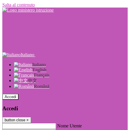
Salta al contenuto
Italiano
Italiano
English
Français
中文
Română
Accedi
Accedi
button close
×
Nome Utente