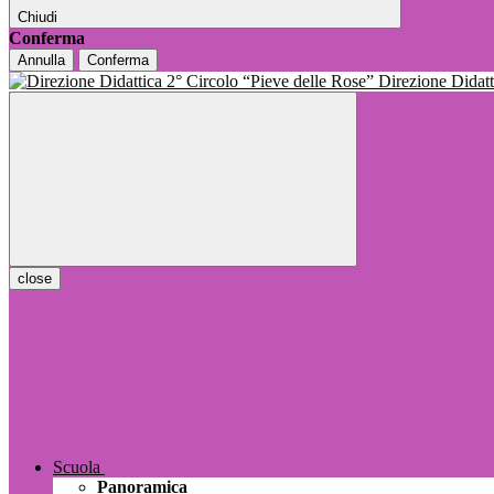
Chiudi
Conferma
Annulla
Conferma
Direzione Dida
close
Scuola
Panoramica