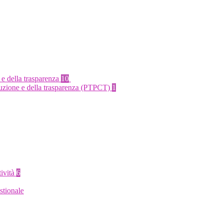
 e della trasparenza
10
rruzione e della trasparenza (PTPCT)
1
tività
6
stionale