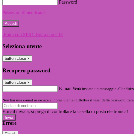
Password
Password dimenticata?
-
Entra con SPID
Entra con CIE
Seleziona utente
button close
×
Recupero password
button close
×
E-mail
Verrà inviato un messaggio all'indirizz
Non hai una e-mail associata al nome utente? Effettua il reset della password tram
E-mail inviata, si prega di controllare la casella di posta elettronica!
Errore
Chiudi