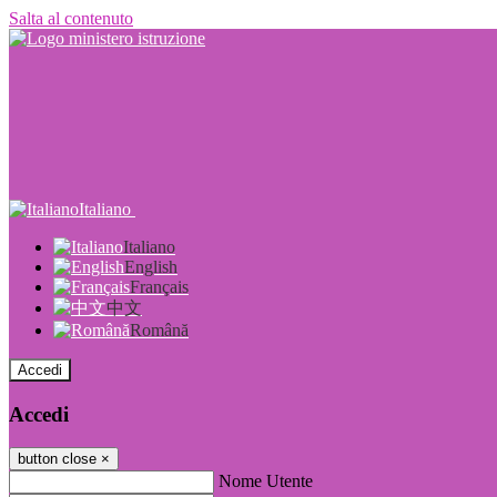
Salta al contenuto
Italiano
Italiano
English
Français
中文
Română
Accedi
Accedi
button close
×
Nome Utente