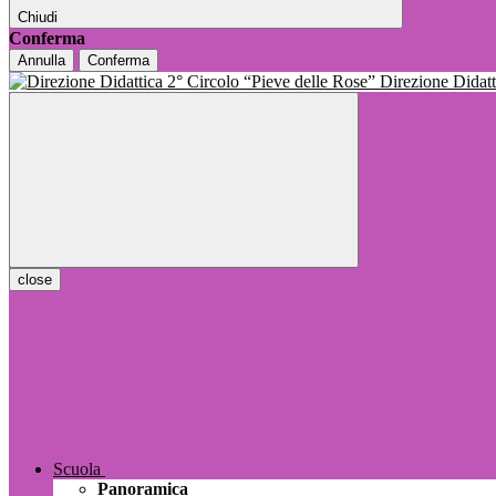
Chiudi
Conferma
Annulla
Conferma
Direzione Dida
close
Scuola
Panoramica