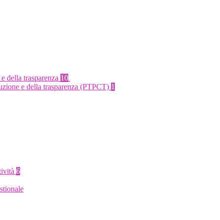
 e della trasparenza
10
rruzione e della trasparenza (PTPCT)
1
tività
6
stionale