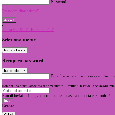
Password
Password dimenticata?
-
Entra con SPID
Entra con CIE
Seleziona utente
button close
×
Recupero password
button close
×
E-mail
Verrà inviato un messaggio all'indirizz
Non hai una e-mail associata al nome utente? Effettua il reset della password tram
E-mail inviata, si prega di controllare la casella di posta elettronica!
Errore
Chiudi