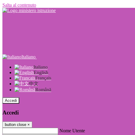
Salta al contenuto
Italiano
Italiano
English
Français
中文
Română
Accedi
Accedi
button close
×
Nome Utente