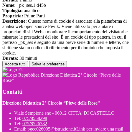
Nome:
_pk_ses.1.d45b
Tipologia:
analitico
Proprieta:
Prime Parti
Descrizione:
Questo nome di cookie è associato alla piattaforma di
analisi web open source Piwik. Viene utilizzato per aiutare i
proprietari di siti Web a monitorare il comportamento dei visitatori e
misurare le prestazioni del sito. È un cookie di tipo pattern, in cui il
prefisso _pk_ses è seguito da una breve serie di numeri e lettere, che
si ritiene sia un codice di riferimento per il dominio che imposta il
cookie.
Durata:
30 minuti
Accetta tutti
Salva le preferenze
Direzione Didattica 2° Circolo “Pieve delle
Rose”
Contatti
Direzione Didattica 2° Circolo “Pieve delle Rose”
Viale Sempione snc - 06012 CITTA' DI CASTELLO
Tel:
075/8558298
Tel:
075/8526382
Email:
pgee026005@istruzione.it
Link per inviare una mail