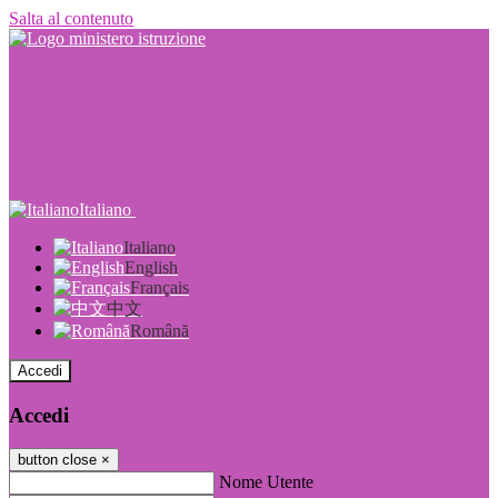
Salta al contenuto
Italiano
Italiano
English
Français
中文
Română
Accedi
Accedi
button close
×
Nome Utente