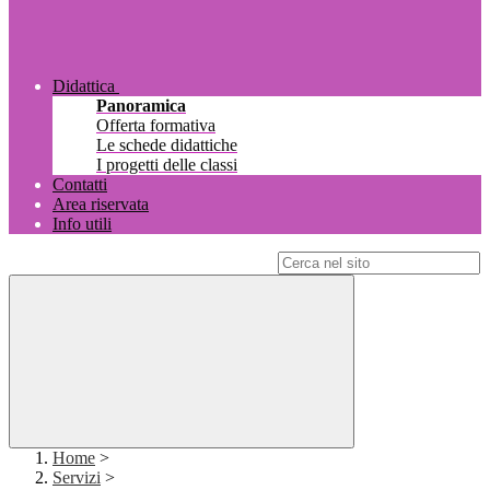
Didattica
Panoramica
Offerta formativa
Le schede didattiche
I progetti delle classi
Contatti
Area riservata
Info utili
Campo di ricerca per le pagine del sito
Home
>
Servizi
>