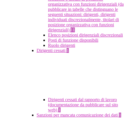
organizzativa con funzioni dirigenziali (da
pubblicare in tabelle che distinguano le
seguenti situazioni: dirigenti, dirigenti
individuati discrezionalmente, titolari di
posizione organizzativa con funzioni
dirigenziali)
11
Elenco posizioni dirigenziali discrezionali
Posti di funzione disponibili
Ruolo dirigenti
Dirigenti cessati
1
Dirigenti cessati dal rapporto di lavoro
(documentazione da pubblicare sul sito
web)
1
Sanzioni per mancata comunicazione dei dati
1