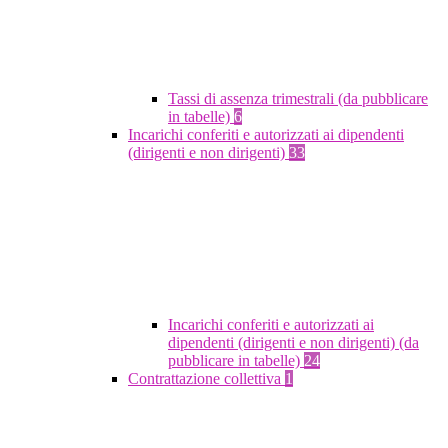
Tassi di assenza trimestrali (da pubblicare
in tabelle)
6
Incarichi conferiti e autorizzati ai dipendenti
(dirigenti e non dirigenti)
33
Incarichi conferiti e autorizzati ai
dipendenti (dirigenti e non dirigenti) (da
pubblicare in tabelle)
24
Contrattazione collettiva
1