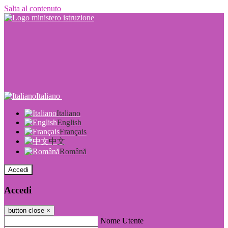
Salta al contenuto
Italiano
Italiano
English
Français
中文
Română
Accedi
Accedi
button close
×
Nome Utente