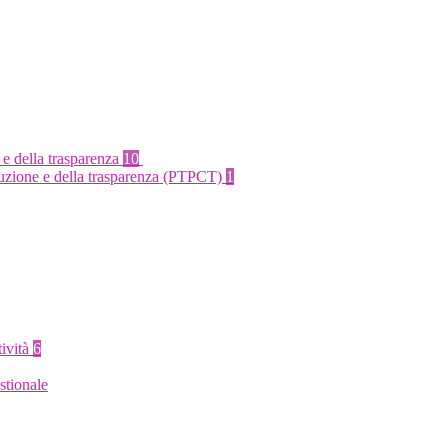
 e della trasparenza
10
rruzione e della trasparenza (PTPCT)
1
tività
6
stionale