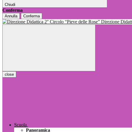
Chiudi
Conferma
Annulla
Conferma
Direzione Dida
close
Scuola
Panoramica