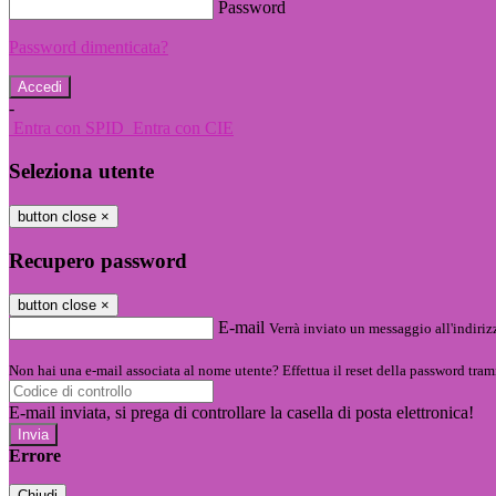
Password
Password dimenticata?
-
Entra con SPID
Entra con CIE
Seleziona utente
button close
×
Recupero password
button close
×
E-mail
Verrà inviato un messaggio all'indirizz
Non hai una e-mail associata al nome utente? Effettua il reset della password tram
E-mail inviata, si prega di controllare la casella di posta elettronica!
Errore
Chiudi