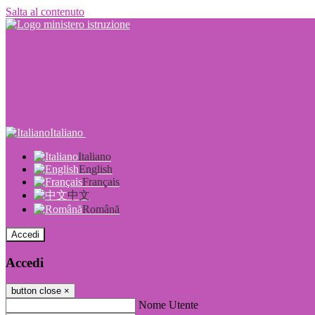
Salta al contenuto
Italiano
Italiano
English
Français
中文
Română
Accedi
Accedi
button close
×
Nome Utente