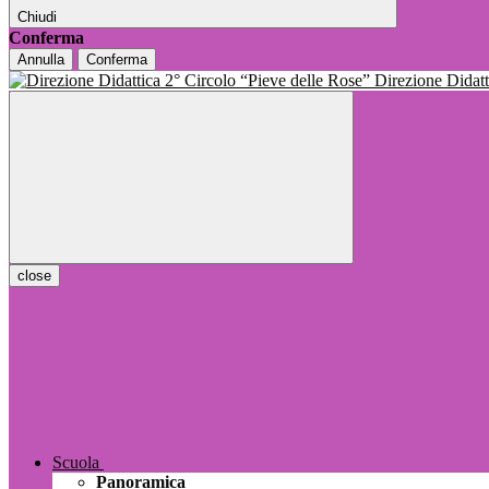
Chiudi
Conferma
Annulla
Conferma
Direzione Dida
close
Scuola
Panoramica