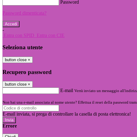
Password
Password dimenticata?
-
Entra con SPID
Entra con CIE
Seleziona utente
button close
×
Recupero password
button close
×
E-mail
Verrà inviato un messaggio all'indirizz
Non hai una e-mail associata al nome utente? Effettua il reset della password tram
E-mail inviata, si prega di controllare la casella di posta elettronica!
Errore
Chiudi