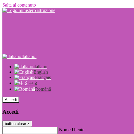
Salta al contenuto
Italiano
Italiano
English
Français
中文
Română
Accedi
Accedi
button close
×
Nome Utente