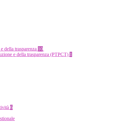
 e della trasparenza
10
rruzione e della trasparenza (PTPCT)
1
tività
6
stionale