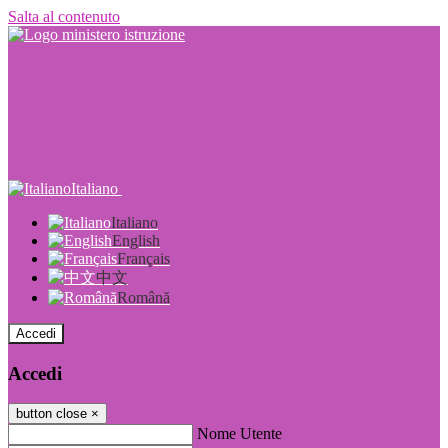
Salta al contenuto
Italiano
Italiano
English
Français
中文
Română
Accedi
Accedi
button close
×
Nome Utente