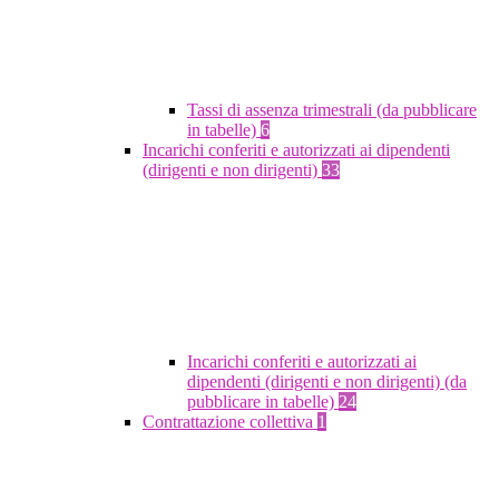
Tassi di assenza trimestrali (da pubblicare
in tabelle)
6
Incarichi conferiti e autorizzati ai dipendenti
(dirigenti e non dirigenti)
33
Incarichi conferiti e autorizzati ai
dipendenti (dirigenti e non dirigenti) (da
pubblicare in tabelle)
24
Contrattazione collettiva
1