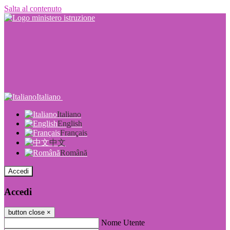
Salta al contenuto
Italiano
Italiano
English
Français
中文
Română
Accedi
Accedi
button close
×
Nome Utente