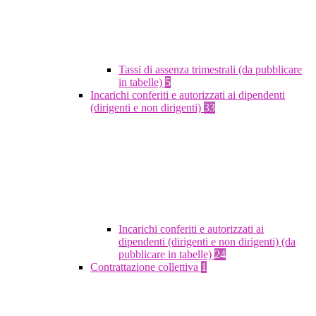
Tassi di assenza trimestrali (da pubblicare
in tabelle)
5
Incarichi conferiti e autorizzati ai dipendenti
(dirigenti e non dirigenti)
33
Incarichi conferiti e autorizzati ai
dipendenti (dirigenti e non dirigenti) (da
pubblicare in tabelle)
24
Contrattazione collettiva
1