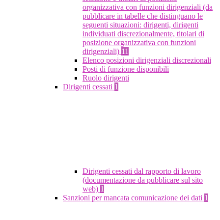
organizzativa con funzioni dirigenziali (da
pubblicare in tabelle che distinguano le
seguenti situazioni: dirigenti, dirigenti
individuati discrezionalmente, titolari di
posizione organizzativa con funzioni
dirigenziali)
11
Elenco posizioni dirigenziali discrezionali
Posti di funzione disponibili
Ruolo dirigenti
Dirigenti cessati
1
Dirigenti cessati dal rapporto di lavoro
(documentazione da pubblicare sul sito
web)
1
Sanzioni per mancata comunicazione dei dati
1