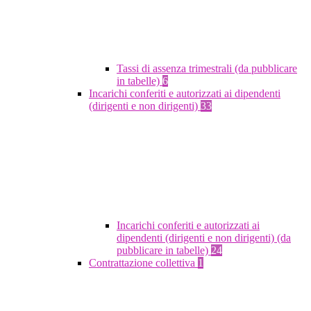
Tassi di assenza trimestrali (da pubblicare
in tabelle)
6
Incarichi conferiti e autorizzati ai dipendenti
(dirigenti e non dirigenti)
33
Incarichi conferiti e autorizzati ai
dipendenti (dirigenti e non dirigenti) (da
pubblicare in tabelle)
24
Contrattazione collettiva
1