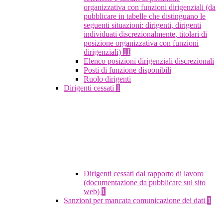
organizzativa con funzioni dirigenziali (da
pubblicare in tabelle che distinguano le
seguenti situazioni: dirigenti, dirigenti
individuati discrezionalmente, titolari di
posizione organizzativa con funzioni
dirigenziali)
11
Elenco posizioni dirigenziali discrezionali
Posti di funzione disponibili
Ruolo dirigenti
Dirigenti cessati
1
Dirigenti cessati dal rapporto di lavoro
(documentazione da pubblicare sul sito
web)
1
Sanzioni per mancata comunicazione dei dati
1