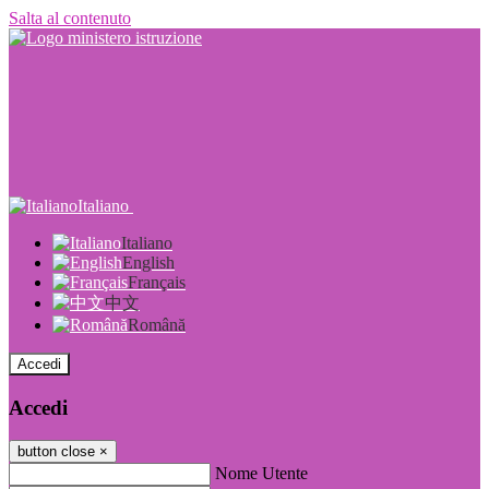
Salta al contenuto
Italiano
Italiano
English
Français
中文
Română
Accedi
Accedi
button close
×
Nome Utente