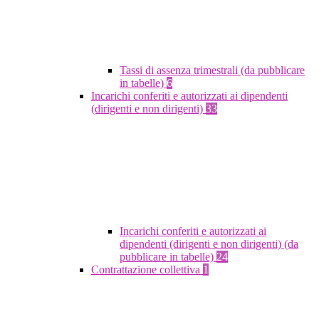
Tassi di assenza trimestrali (da pubblicare
in tabelle)
6
Incarichi conferiti e autorizzati ai dipendenti
(dirigenti e non dirigenti)
33
Incarichi conferiti e autorizzati ai
dipendenti (dirigenti e non dirigenti) (da
pubblicare in tabelle)
24
Contrattazione collettiva
1