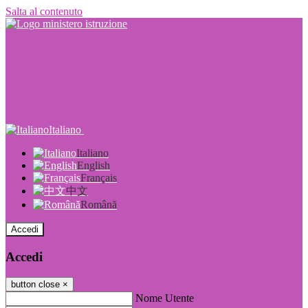
Salta al contenuto
Italiano
Italiano
English
Français
中文
Română
Accedi
Accedi
button close
×
Nome Utente