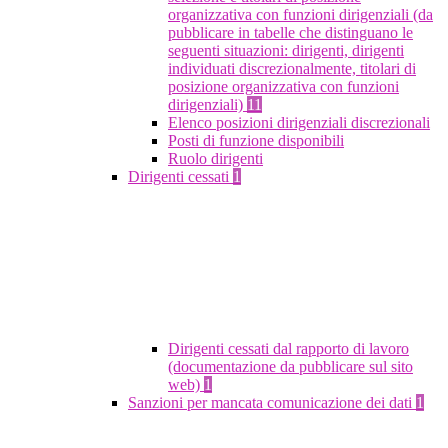
organizzativa con funzioni dirigenziali (da
pubblicare in tabelle che distinguano le
seguenti situazioni: dirigenti, dirigenti
individuati discrezionalmente, titolari di
posizione organizzativa con funzioni
dirigenziali)
11
Elenco posizioni dirigenziali discrezionali
Posti di funzione disponibili
Ruolo dirigenti
Dirigenti cessati
1
Dirigenti cessati dal rapporto di lavoro
(documentazione da pubblicare sul sito
web)
1
Sanzioni per mancata comunicazione dei dati
1