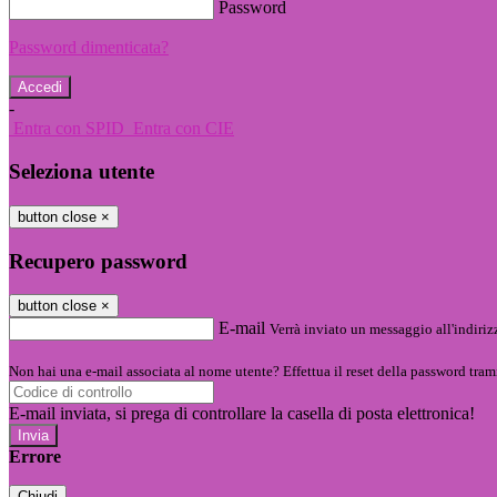
Password
Password dimenticata?
-
Entra con SPID
Entra con CIE
Seleziona utente
button close
×
Recupero password
button close
×
E-mail
Verrà inviato un messaggio all'indirizz
Non hai una e-mail associata al nome utente? Effettua il reset della password tram
E-mail inviata, si prega di controllare la casella di posta elettronica!
Errore
Chiudi