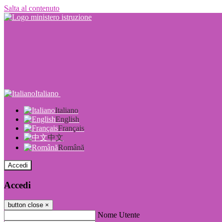
Salta al contenuto
Italiano
Italiano
English
Français
中文
Română
Accedi
Accedi
button close
×
Nome Utente