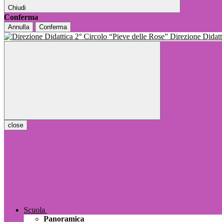
Chiudi
Conferma
Annulla
Conferma
Direzione Dida
close
Scuola
Panoramica