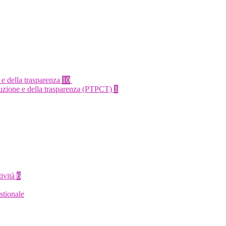
 e della trasparenza
10
rruzione e della trasparenza (PTPCT)
1
tività
6
stionale