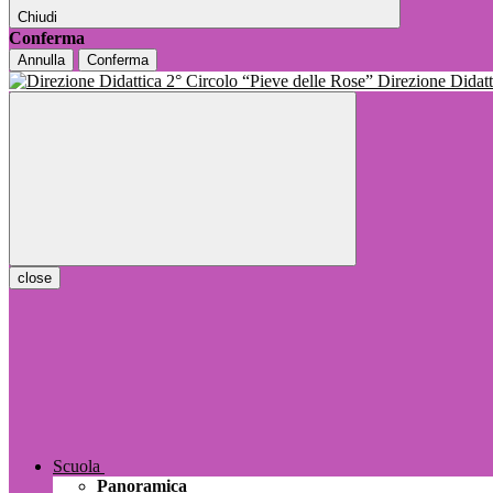
Chiudi
Conferma
Annulla
Conferma
Direzione Dida
close
Scuola
Panoramica