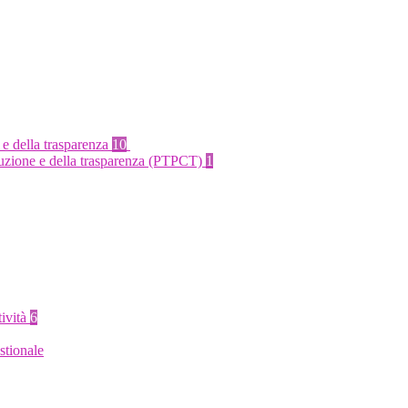
 e della trasparenza
10
rruzione e della trasparenza (PTPCT)
1
tività
6
stionale