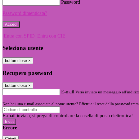
Password
Password dimenticata?
-
Entra con SPID
Entra con CIE
Seleziona utente
button close
×
Recupero password
button close
×
E-mail
Verrà inviato un messaggio all'indirizz
Non hai una e-mail associata al nome utente? Effettua il reset della password tram
E-mail inviata, si prega di controllare la casella di posta elettronica!
Errore
Chiudi