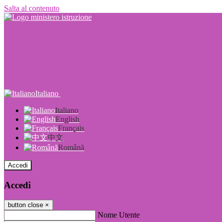
Salta al contenuto
Italiano
Italiano
English
Français
中文
Română
Accedi
Accedi
button close
×
Nome Utente