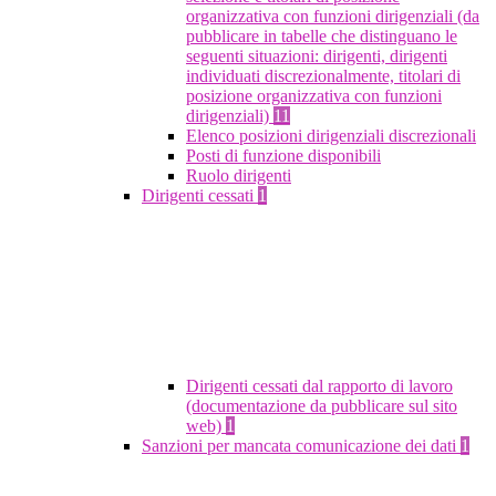
organizzativa con funzioni dirigenziali (da
pubblicare in tabelle che distinguano le
seguenti situazioni: dirigenti, dirigenti
individuati discrezionalmente, titolari di
posizione organizzativa con funzioni
dirigenziali)
11
Elenco posizioni dirigenziali discrezionali
Posti di funzione disponibili
Ruolo dirigenti
Dirigenti cessati
1
Dirigenti cessati dal rapporto di lavoro
(documentazione da pubblicare sul sito
web)
1
Sanzioni per mancata comunicazione dei dati
1