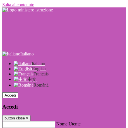
Salta al contenuto
Italiano
Italiano
English
Français
中文
Română
Accedi
Accedi
button close
×
Nome Utente