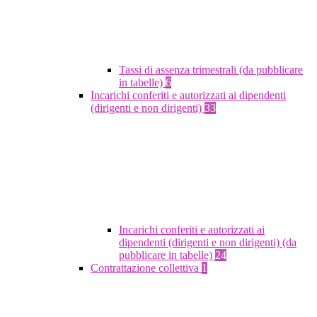
Tassi di assenza trimestrali (da pubblicare
in tabelle)
6
Incarichi conferiti e autorizzati ai dipendenti
(dirigenti e non dirigenti)
33
Incarichi conferiti e autorizzati ai
dipendenti (dirigenti e non dirigenti) (da
pubblicare in tabelle)
24
Contrattazione collettiva
1