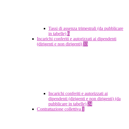
Tassi di assenza trimestrali (da pubblicare
in tabelle)
6
Incarichi conferiti e autorizzati ai dipendenti
(dirigenti e non dirigenti)
33
Incarichi conferiti e autorizzati ai
dipendenti (dirigenti e non dirigenti) (da
pubblicare in tabelle)
24
Contrattazione collettiva
1