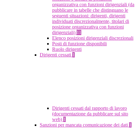
organizzativa con funzioni dirigenziali (da
pubblicare in tabelle che distinguano le
seguenti situazioni: dirigenti, dirigenti
individuati discrezionalmente, titolari di
posizione organizzativa con funzioni
dirigenziali)
11
Elenco posizioni dirigenziali discrezionali
Posti di funzione disponibili
Ruolo dirigenti
Dirigenti cessati
1
Dirigenti cessati dal rapporto di lavoro
(documentazione da pubblicare sul sito
web)
1
Sanzioni per mancata comunicazione dei dati
1