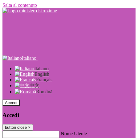
Salta al contenuto
Italiano
Italiano
English
Français
中文
Română
Accedi
Accedi
button close
×
Nome Utente