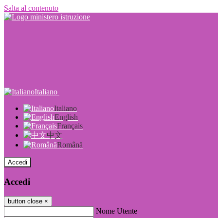
Salta al contenuto
Italiano
Italiano
English
Français
中文
Română
Accedi
Accedi
button close
×
Nome Utente