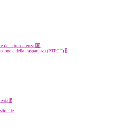
 e della trasparenza
10
rruzione e della trasparenza (PTPCT)
1
tività
6
stionale