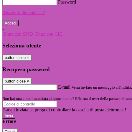
Password
Password dimenticata?
-
Entra con SPID
Entra con CIE
Seleziona utente
button close
×
Recupero password
button close
×
E-mail
Verrà inviato un messaggio all'indirizz
Non hai una e-mail associata al nome utente? Effettua il reset della password tram
E-mail inviata, si prega di controllare la casella di posta elettronica!
Errore
Chiudi