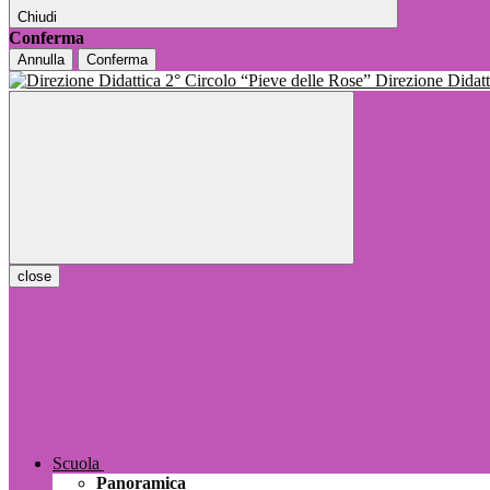
Chiudi
Conferma
Annulla
Conferma
Direzione Dida
close
Scuola
Panoramica