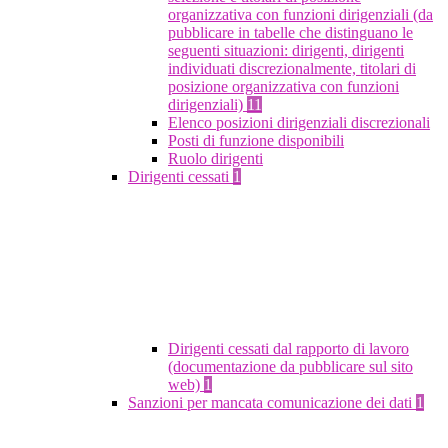
organizzativa con funzioni dirigenziali (da
pubblicare in tabelle che distinguano le
seguenti situazioni: dirigenti, dirigenti
individuati discrezionalmente, titolari di
posizione organizzativa con funzioni
dirigenziali)
11
Elenco posizioni dirigenziali discrezionali
Posti di funzione disponibili
Ruolo dirigenti
Dirigenti cessati
1
Dirigenti cessati dal rapporto di lavoro
(documentazione da pubblicare sul sito
web)
1
Sanzioni per mancata comunicazione dei dati
1