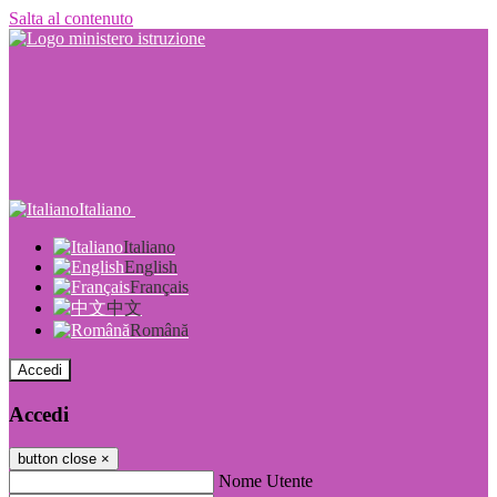
Salta al contenuto
Italiano
Italiano
English
Français
中文
Română
Accedi
Accedi
button close
×
Nome Utente