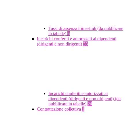
Tassi di assenza trimestrali (da pubblicare
in tabelle)
6
Incarichi conferiti e autorizzati ai dipendenti
(dirigenti e non dirigenti)
33
Incarichi conferiti e autorizzati ai
dipendenti (dirigenti e non dirigenti) (da
pubblicare in tabelle)
24
Contrattazione collettiva
1