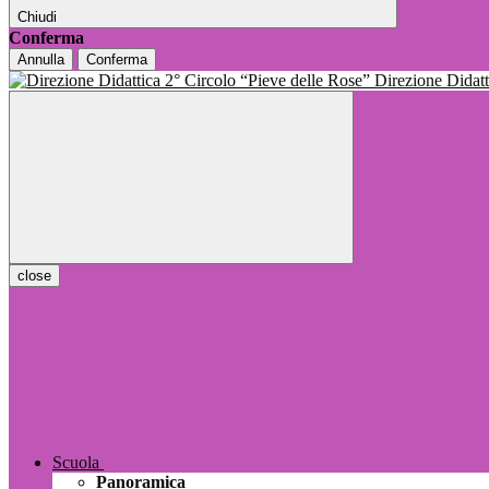
Chiudi
Conferma
Annulla
Conferma
Direzione Dida
close
Scuola
Panoramica