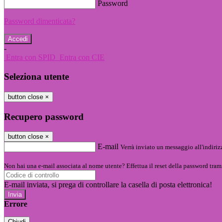
Password
Password dimenticata?
-
Entra con SPID
Entra con CIE
Seleziona utente
button close
×
Recupero password
button close
×
E-mail
Verrà inviato un messaggio all'indirizz
Non hai una e-mail associata al nome utente? Effettua il reset della password tram
E-mail inviata, si prega di controllare la casella di posta elettronica!
Errore
Chiudi