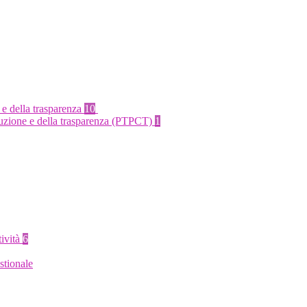
 e della trasparenza
10
rruzione e della trasparenza (PTPCT)
1
tività
6
stionale