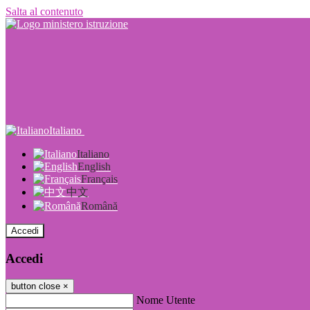
Salta al contenuto
Italiano
Italiano
English
Français
中文
Română
Accedi
Accedi
button close
×
Nome Utente