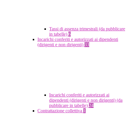
Tassi di assenza trimestrali (da pubblicare
in tabelle)
6
Incarichi conferiti e autorizzati ai dipendenti
(dirigenti e non dirigenti)
33
Incarichi conferiti e autorizzati ai
dipendenti (dirigenti e non dirigenti) (da
pubblicare in tabelle)
24
Contrattazione collettiva
1