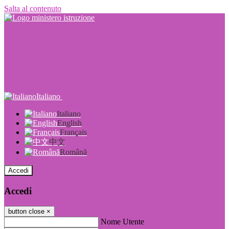
Salta al contenuto
Italiano
Italiano
English
Français
中文
Română
Accedi
Accedi
button close
×
Nome Utente