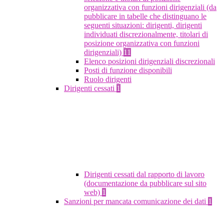
organizzativa con funzioni dirigenziali (da
pubblicare in tabelle che distinguano le
seguenti situazioni: dirigenti, dirigenti
individuati discrezionalmente, titolari di
posizione organizzativa con funzioni
dirigenziali)
11
Elenco posizioni dirigenziali discrezionali
Posti di funzione disponibili
Ruolo dirigenti
Dirigenti cessati
1
Dirigenti cessati dal rapporto di lavoro
(documentazione da pubblicare sul sito
web)
1
Sanzioni per mancata comunicazione dei dati
1