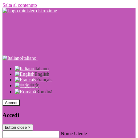
Salta al contenuto
Italiano
Italiano
English
Français
中文
Română
Accedi
Accedi
button close
×
Nome Utente