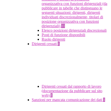
organizzativa con funzioni dirigenziali (da
pubblicare in tabelle che distinguano le
seguenti situazioni: dirigenti, dirigenti
individuati discrezionalmente, titolari di
posizione organizzativa con funzioni
dirigenziali)
11
Elenco posizioni dirigenziali discrezionali
Posti di funzione disponibili
Ruolo dirigenti
Dirigenti cessati
1
Dirigenti cessati dal rapporto di lavoro
(documentazione da pubblicare sul sito
web)
1
Sanzioni per mancata comunicazione dei dati
1