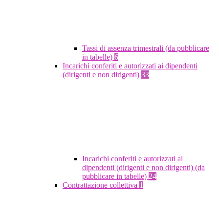
Tassi di assenza trimestrali (da pubblicare
in tabelle)
6
Incarichi conferiti e autorizzati ai dipendenti
(dirigenti e non dirigenti)
33
Incarichi conferiti e autorizzati ai
dipendenti (dirigenti e non dirigenti) (da
pubblicare in tabelle)
24
Contrattazione collettiva
1