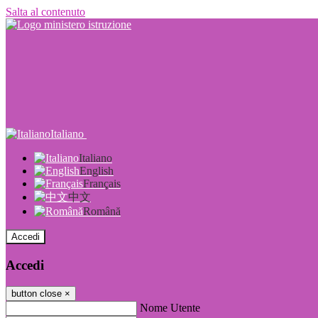
Salta al contenuto
Italiano
Italiano
English
Français
中文
Română
Accedi
Accedi
button close
×
Nome Utente