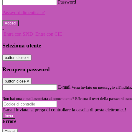
Password
Password dimenticata?
-
Entra con SPID
Entra con CIE
Seleziona utente
button close
×
Recupero password
button close
×
E-mail
Verrà inviato un messaggio all'indirizz
Non hai una e-mail associata al nome utente? Effettua il reset della password tram
E-mail inviata, si prega di controllare la casella di posta elettronica!
Errore
Chiudi