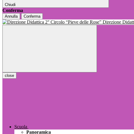
Chiudi
Conferma
Annulla
Conferma
Direzione Dida
close
Scuola
Panoramica