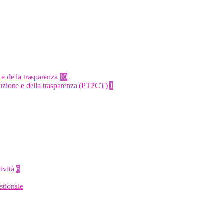
 e della trasparenza
10
rruzione e della trasparenza (PTPCT)
1
tività
6
stionale