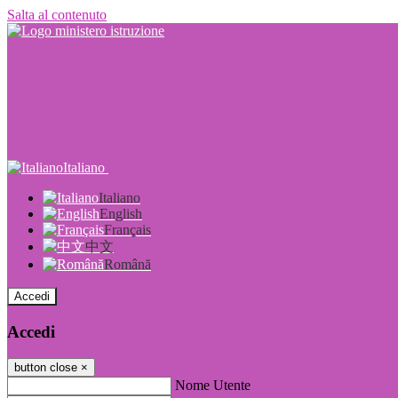
Salta al contenuto
Italiano
Italiano
English
Français
中文
Română
Accedi
Accedi
button close
×
Nome Utente