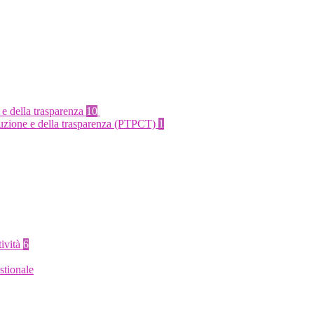
 e della trasparenza
10
rruzione e della trasparenza (PTPCT)
1
tività
6
stionale