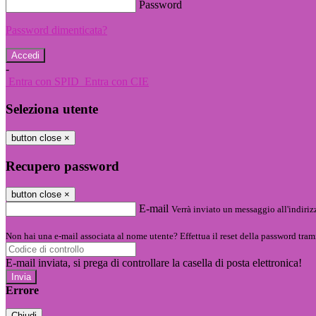
Password
Password dimenticata?
-
Entra con SPID
Entra con CIE
Seleziona utente
button close
×
Recupero password
button close
×
E-mail
Verrà inviato un messaggio all'indirizz
Non hai una e-mail associata al nome utente? Effettua il reset della password tram
E-mail inviata, si prega di controllare la casella di posta elettronica!
Errore
Chiudi