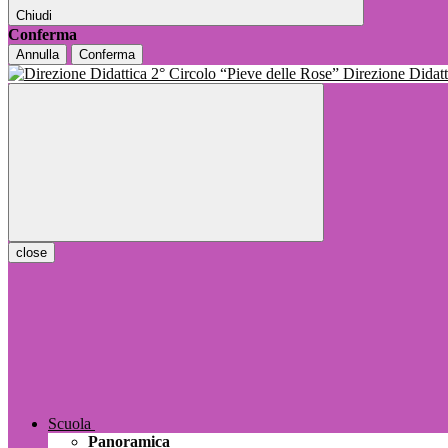
Chiudi
Conferma
Annulla
Conferma
Direzione Dida
close
Scuola
Panoramica