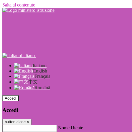
Salta al contenuto
Italiano
Italiano
English
Français
中文
Română
Accedi
Accedi
button close
×
Nome Utente