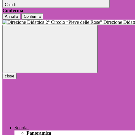
Chiudi
Conferma
Annulla
Conferma
Direzione Dida
close
Scuola
Panoramica