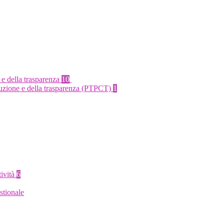
 e della trasparenza
10
rruzione e della trasparenza (PTPCT)
1
tività
6
stionale