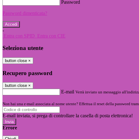
Password
Password dimenticata?
-
Entra con SPID
Entra con CIE
Seleziona utente
button close
×
Recupero password
button close
×
E-mail
Verrà inviato un messaggio all'indirizz
Non hai una e-mail associata al nome utente? Effettua il reset della password tram
E-mail inviata, si prega di controllare la casella di posta elettronica!
Errore
Chiudi