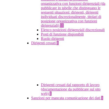
organizzativa con funzioni dirigenziali (da
pubblicare in tabelle che distinguano le
seguenti situazioni: dirigenti, dirigenti
individuati discrezionalmente, titolari di
posizione organizzativa con funzioni
dirigenziali)
11
Elenco posizioni dirigenziali discrezionali
Posti di funzione disponibili
Ruolo dirigenti
Dirigenti cessati
1
Dirigenti cessati dal rapporto di lavoro
(documentazione da pubblicare sul sito
web)
1
Sanzioni per mancata comunicazione dei dati
1