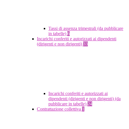
Tassi di assenza trimestrali (da pubblicare
in tabelle)
6
Incarichi conferiti e autorizzati ai dipendenti
(dirigenti e non dirigenti)
33
Incarichi conferiti e autorizzati ai
dipendenti (dirigenti e non dirigenti) (da
pubblicare in tabelle)
24
Contrattazione collettiva
1