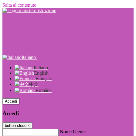
Salta al contenuto
Italiano
Italiano
English
Français
中文
Română
Accedi
Accedi
button close
×
Nome Utente