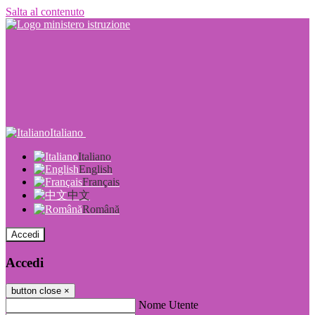
Salta al contenuto
Italiano
Italiano
English
Français
中文
Română
Accedi
Accedi
button close
×
Nome Utente