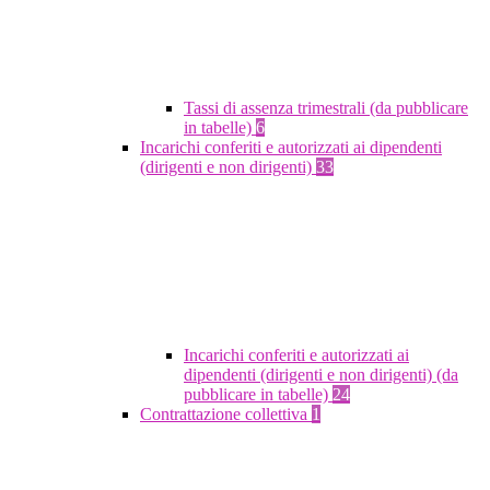
Tassi di assenza trimestrali (da pubblicare
in tabelle)
6
Incarichi conferiti e autorizzati ai dipendenti
(dirigenti e non dirigenti)
33
Incarichi conferiti e autorizzati ai
dipendenti (dirigenti e non dirigenti) (da
pubblicare in tabelle)
24
Contrattazione collettiva
1