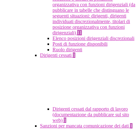
organizzativa con funzioni dirigenziali (da
pubblicare in tabelle che distinguano le
seguenti situazioni: dirigenti, dirigenti
individuati discrezionalmente, titolari di
posizione organizzativa con funzioni
dirigenziali)
11
Elenco posizioni dirigenziali discrezionali
Posti di funzione disponibili
Ruolo dirigenti
Dirigenti cessati
1
Dirigenti cessati dal rapporto di lavoro
(documentazione da pubblicare sul sito
web)
1
Sanzioni per mancata comunicazione dei dati
1