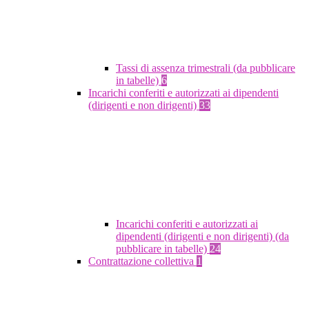
Tassi di assenza trimestrali (da pubblicare
in tabelle)
6
Incarichi conferiti e autorizzati ai dipendenti
(dirigenti e non dirigenti)
33
Incarichi conferiti e autorizzati ai
dipendenti (dirigenti e non dirigenti) (da
pubblicare in tabelle)
24
Contrattazione collettiva
1