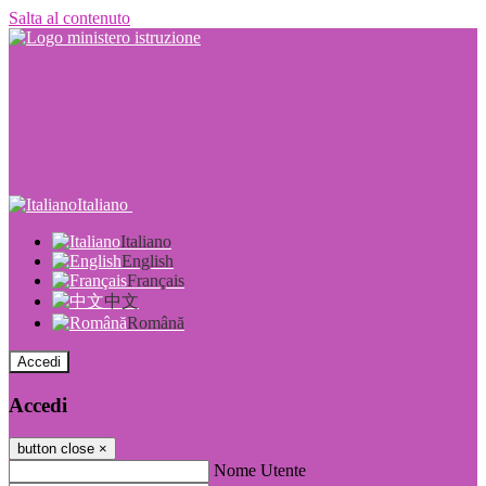
Salta al contenuto
Italiano
Italiano
English
Français
中文
Română
Accedi
Accedi
button close
×
Nome Utente