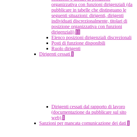
organizzativa con funzioni dirigenziali (da
pubblicare in tabelle che distinguano le
seguenti situazioni: dirigenti, dirigenti
individuati discrezionalmente, titolari di
posizione organizzativa con funzioni
dirigenziali)
11
Elenco posizioni dirigenziali discrezionali
Posti di funzione disponibili
Ruolo dirigenti
Dirigenti cessati
1
Dirigenti cessati dal rapporto di lavoro
(documentazione da pubblicare sul sito
web)
1
Sanzioni per mancata comunicazione dei dati
1