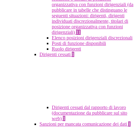
organizzativa con funzioni dirigenziali (da
pubblicare in tabelle che distinguano le
seguenti situazioni: dirigenti, dirigenti
individuati discrezionalmente, titolari di
posizione organizzativa con funzioni
dirigenziali)
11
Elenco posizioni dirigenziali discrezionali
Posti di funzione disponibili
Ruolo dirigenti
Dirigenti cessati
1
Dirigenti cessati dal rapporto di lavoro
(documentazione da pubblicare sul sito
web)
1
Sanzioni per mancata comunicazione dei dati
1