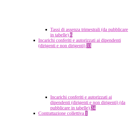
Tassi di assenza trimestrali (da pubblicare
in tabelle)
6
Incarichi conferiti e autorizzati ai dipendenti
(dirigenti e non dirigenti)
33
Incarichi conferiti e autorizzati ai
dipendenti (dirigenti e non dirigenti) (da
pubblicare in tabelle)
24
Contrattazione collettiva
1