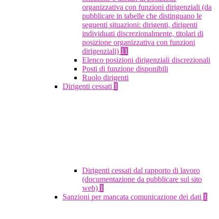
organizzativa con funzioni dirigenziali (da
pubblicare in tabelle che distinguano le
seguenti situazioni: dirigenti, dirigenti
individuati discrezionalmente, titolari di
posizione organizzativa con funzioni
dirigenziali)
11
Elenco posizioni dirigenziali discrezionali
Posti di funzione disponibili
Ruolo dirigenti
Dirigenti cessati
1
Dirigenti cessati dal rapporto di lavoro
(documentazione da pubblicare sul sito
web)
1
Sanzioni per mancata comunicazione dei dati
1