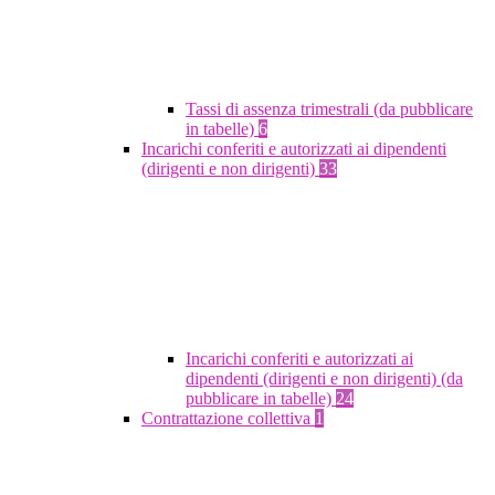
Tassi di assenza trimestrali (da pubblicare
in tabelle)
6
Incarichi conferiti e autorizzati ai dipendenti
(dirigenti e non dirigenti)
33
Incarichi conferiti e autorizzati ai
dipendenti (dirigenti e non dirigenti) (da
pubblicare in tabelle)
24
Contrattazione collettiva
1