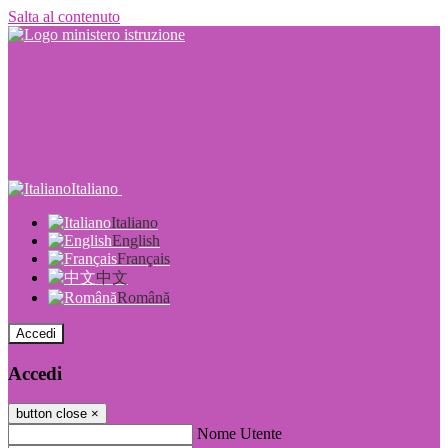
Salta al contenuto
Italiano
Italiano
English
Français
中文
Română
Accedi
Accedi
button close
×
Nome Utente