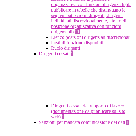
organizzativa con funzioni dirigenziali (da
pubblicare in tabelle che distinguano le
seguenti situazioni: dirigenti, dirigenti
individuati discrezionalmente, titolari di
posizione organizzativa con funzioni
dirigenziali)
11
Elenco posizioni dirigenziali discrezionali
Posti di funzione disponibili
Ruolo dirigenti
Dirigenti cessati
1
Dirigenti cessati dal rapporto di lavoro
(documentazione da pubblicare sul sito
web)
1
Sanzioni per mancata comunicazione dei dati
1