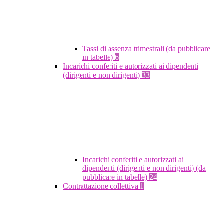
Tassi di assenza trimestrali (da pubblicare
in tabelle)
6
Incarichi conferiti e autorizzati ai dipendenti
(dirigenti e non dirigenti)
33
Incarichi conferiti e autorizzati ai
dipendenti (dirigenti e non dirigenti) (da
pubblicare in tabelle)
24
Contrattazione collettiva
1