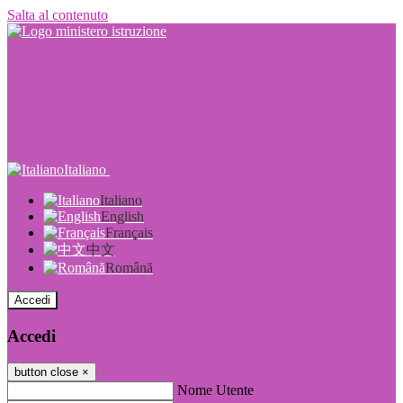
Salta al contenuto
Italiano
Italiano
English
Français
中文
Română
Accedi
Accedi
button close
×
Nome Utente