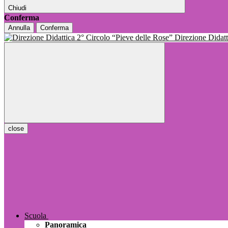
Chiudi
Conferma
Annulla
Conferma
Direzione Dida
close
Scuola
Panoramica