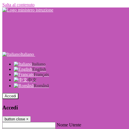
Salta al contenuto
Italiano
Italiano
English
Français
中文
Română
Accedi
Accedi
button close
×
Nome Utente