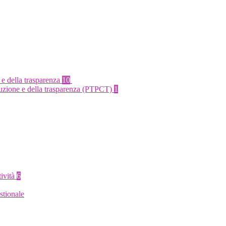
 e della trasparenza
10
rruzione e della trasparenza (PTPCT)
1
tività
6
stionale