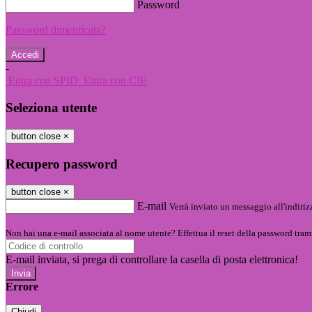
Password
Password dimenticata?
-
Entra con SPID
Entra con CIE
Seleziona utente
button close
×
Recupero password
button close
×
E-mail
Verrà inviato un messaggio all'indirizz
Non hai una e-mail associata al nome utente? Effettua il reset della password tram
E-mail inviata, si prega di controllare la casella di posta elettronica!
Errore
Chiudi