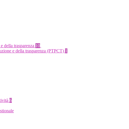
 e della trasparenza
10
rruzione e della trasparenza (PTPCT)
1
tività
6
stionale