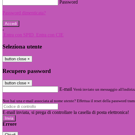
Password
Password dimenticata?
-
Entra con SPID
Entra con CIE
Seleziona utente
button close
×
Recupero password
button close
×
E-mail
Verrà inviato un messaggio all'indirizz
Non hai una e-mail associata al nome utente? Effettua il reset della password tram
E-mail inviata, si prega di controllare la casella di posta elettronica!
Errore
Chiudi