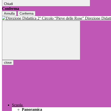
Chiudi
Conferma
Annulla
Conferma
Direzione Dida
close
Scuola
Panoramica