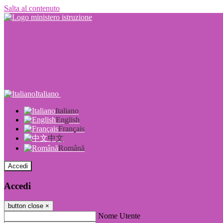
Salta al contenuto
Italiano
Italiano
English
Français
中文
Română
Accedi
Accedi
button close
×
Nome Utente