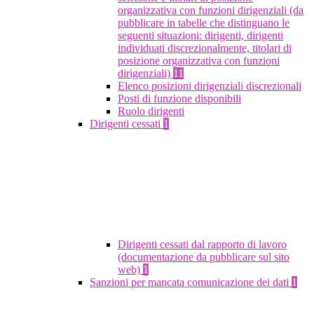
organizzativa con funzioni dirigenziali (da
pubblicare in tabelle che distinguano le
seguenti situazioni: dirigenti, dirigenti
individuati discrezionalmente, titolari di
posizione organizzativa con funzioni
dirigenziali)
11
Elenco posizioni dirigenziali discrezionali
Posti di funzione disponibili
Ruolo dirigenti
Dirigenti cessati
1
Dirigenti cessati dal rapporto di lavoro
(documentazione da pubblicare sul sito
web)
1
Sanzioni per mancata comunicazione dei dati
1