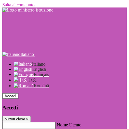
Salta al contenuto
Italiano
Italiano
English
Français
中文
Română
Accedi
Accedi
button close
×
Nome Utente