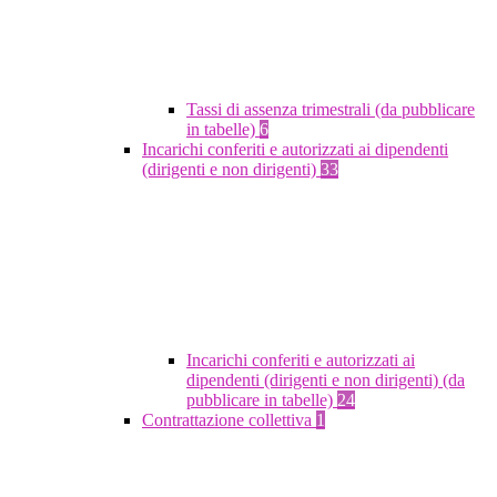
Tassi di assenza trimestrali (da pubblicare
in tabelle)
6
Incarichi conferiti e autorizzati ai dipendenti
(dirigenti e non dirigenti)
33
Incarichi conferiti e autorizzati ai
dipendenti (dirigenti e non dirigenti) (da
pubblicare in tabelle)
24
Contrattazione collettiva
1