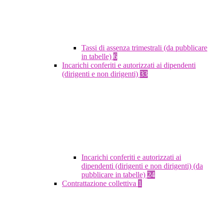
Tassi di assenza trimestrali (da pubblicare
in tabelle)
6
Incarichi conferiti e autorizzati ai dipendenti
(dirigenti e non dirigenti)
33
Incarichi conferiti e autorizzati ai
dipendenti (dirigenti e non dirigenti) (da
pubblicare in tabelle)
24
Contrattazione collettiva
1