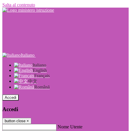
Salta al contenuto
Italiano
Italiano
English
Français
中文
Română
Accedi
Accedi
button close
×
Nome Utente