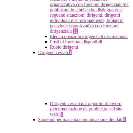
organizzativa con funzioni dirigenziali (da
pubblicare in tabelle che distinguano le
seguenti situazioni: dirigenti, dirigenti
individuati discrezionalmente, titolari di
posizione organizzativa con funzioni
dirigenziali)
11
Elenco posizioni dirigenziali discrezionali
Posti di funzione disponibili
Ruolo dirigenti
Dirigenti cessati
1
Dirigenti cessati dal rapporto di lavoro
(documentazione da pubblicare sul sito
web)
1
Sanzioni per mancata comunicazione dei dati
1