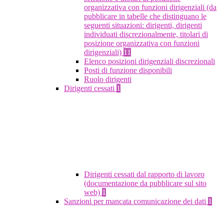
organizzativa con funzioni dirigenziali (da
pubblicare in tabelle che distinguano le
seguenti situazioni: dirigenti, dirigenti
individuati discrezionalmente, titolari di
posizione organizzativa con funzioni
dirigenziali)
11
Elenco posizioni dirigenziali discrezionali
Posti di funzione disponibili
Ruolo dirigenti
Dirigenti cessati
1
Dirigenti cessati dal rapporto di lavoro
(documentazione da pubblicare sul sito
web)
1
Sanzioni per mancata comunicazione dei dati
1