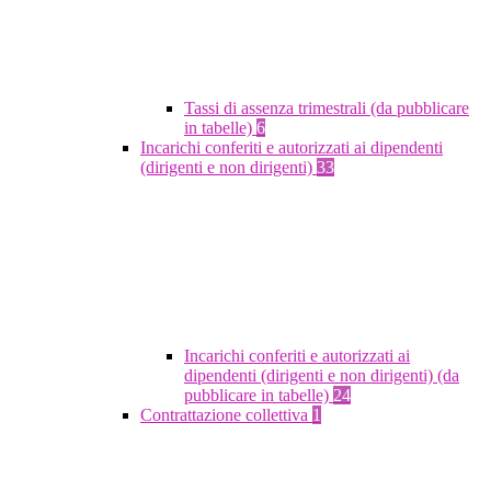
Tassi di assenza trimestrali (da pubblicare
in tabelle)
6
Incarichi conferiti e autorizzati ai dipendenti
(dirigenti e non dirigenti)
33
Incarichi conferiti e autorizzati ai
dipendenti (dirigenti e non dirigenti) (da
pubblicare in tabelle)
24
Contrattazione collettiva
1