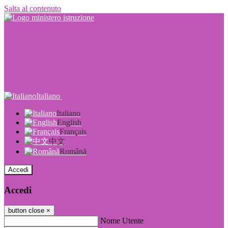
Salta al contenuto
Italiano
Italiano
English
Français
中文
Română
Accedi
Accedi
button close
×
Nome Utente