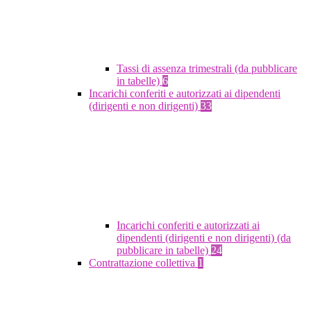
Tassi di assenza trimestrali (da pubblicare
in tabelle)
6
Incarichi conferiti e autorizzati ai dipendenti
(dirigenti e non dirigenti)
33
Incarichi conferiti e autorizzati ai
dipendenti (dirigenti e non dirigenti) (da
pubblicare in tabelle)
24
Contrattazione collettiva
1