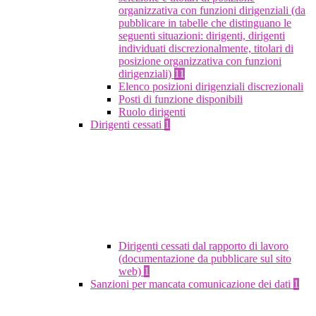
organizzativa con funzioni dirigenziali (da
pubblicare in tabelle che distinguano le
seguenti situazioni: dirigenti, dirigenti
individuati discrezionalmente, titolari di
posizione organizzativa con funzioni
dirigenziali)
11
Elenco posizioni dirigenziali discrezionali
Posti di funzione disponibili
Ruolo dirigenti
Dirigenti cessati
1
Dirigenti cessati dal rapporto di lavoro
(documentazione da pubblicare sul sito
web)
1
Sanzioni per mancata comunicazione dei dati
1