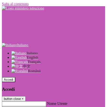
Salta al contenuto
Italiano
Italiano
English
Français
中文
Română
Accedi
Accedi
button close
×
Nome Utente