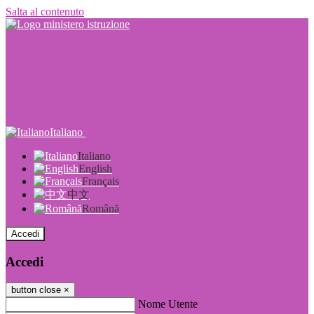
Salta al contenuto
Italiano
Italiano
English
Français
中文
Română
Accedi
Accedi
button close
×
Nome Utente