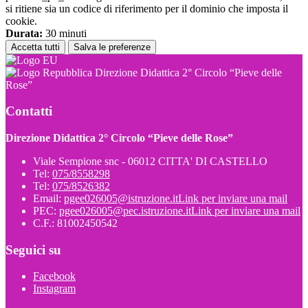
si ritiene sia un codice di riferimento per il dominio che imposta il
cookie.
Durata:
30 minuti
Accetta tutti
Salva le preferenze
Direzione Didattica 2° Circolo “Pieve delle
Rose”
Contatti
Direzione Didattica 2° Circolo “Pieve delle Rose”
Viale Sempione snc - 06012 CITTA' DI CASTELLO
Tel:
075/8558298
Tel:
075/8526382
Email:
pgee026005@istruzione.it
Link per inviare una mail
PEC:
pgee026005@pec.istruzione.it
Link per inviare una mail
C.F.: 81002450542
Seguici su
Facebook
Instagram