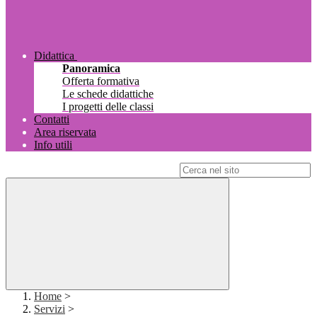
Didattica
Panoramica
Offerta formativa
Le schede didattiche
I progetti delle classi
Contatti
Area riservata
Info utili
Campo di ricerca per le pagine del sito
Home
>
Servizi
>