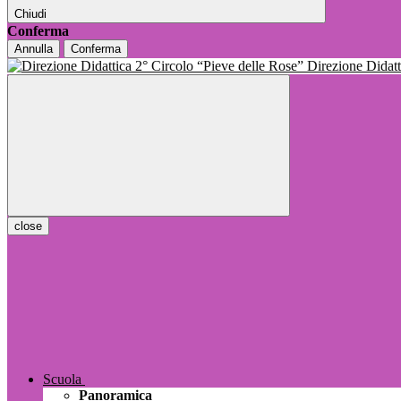
Chiudi
Conferma
Annulla
Conferma
Direzione Dida
close
Scuola
Panoramica