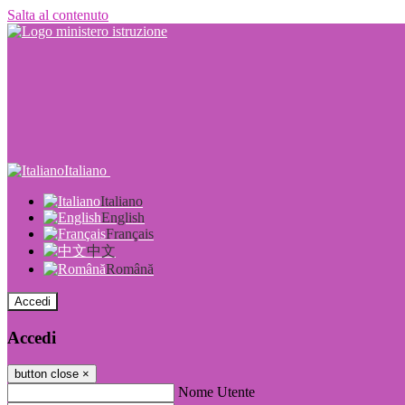
Salta al contenuto
Italiano
Italiano
English
Français
中文
Română
Accedi
Accedi
button close
×
Nome Utente