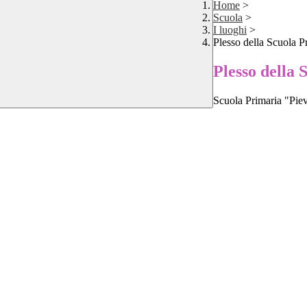
Home
>
Scuola
>
I luoghi
>
Plesso della Scuola P
Plesso della 
Scuola Primaria "Piev