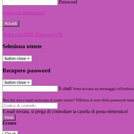
Password
Password dimenticata?
-
Entra con SPID
Entra con CIE
Seleziona utente
button close
×
Recupero password
button close
×
E-mail
Verrà inviato un messaggio all'indirizz
Non hai una e-mail associata al nome utente? Effettua il reset della password tram
E-mail inviata, si prega di controllare la casella di posta elettronica!
Errore
Chiudi