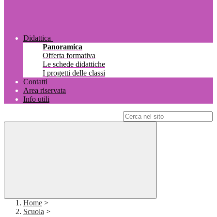
Didattica
Panoramica
Offerta formativa
Le schede didattiche
I progetti delle classi
Contatti
Area riservata
Info utili
Campo di ricerca per le pagine del sito
Home
>
Scuola
>