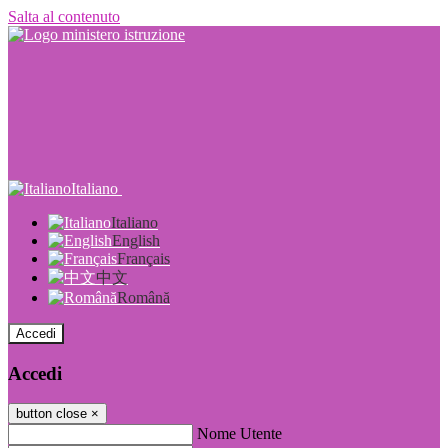
Salta al contenuto
Italiano
Italiano
English
Français
中文
Română
Accedi
Accedi
button close
×
Nome Utente