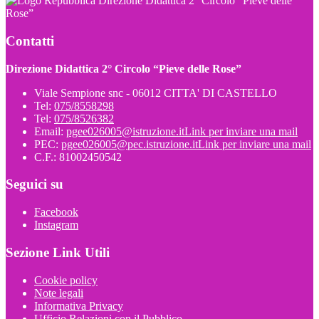
Direzione Didattica 2° Circolo “Pieve delle
Rose”
Contatti
Direzione Didattica 2° Circolo “Pieve delle Rose”
Viale Sempione snc - 06012 CITTA' DI CASTELLO
Tel:
075/8558298
Tel:
075/8526382
Email:
pgee026005@istruzione.it
Link per inviare una mail
PEC:
pgee026005@pec.istruzione.it
Link per inviare una mail
C.F.: 81002450542
Seguici su
Facebook
Instagram
Sezione Link Utili
Cookie policy
Note legali
Informativa Privacy
Ufficio Relazioni con il Pubblico