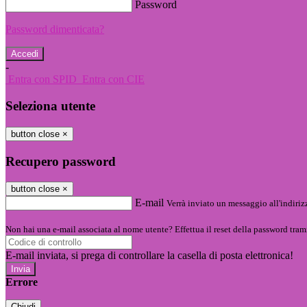
Password
Password dimenticata?
-
Entra con SPID
Entra con CIE
Seleziona utente
button close
×
Recupero password
button close
×
E-mail
Verrà inviato un messaggio all'indirizz
Non hai una e-mail associata al nome utente? Effettua il reset della password tram
E-mail inviata, si prega di controllare la casella di posta elettronica!
Errore
Chiudi