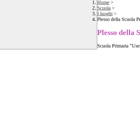
Home
>
Scuola
>
I luoghi
>
Plesso della Scuola P
Plesso della 
Scuola Primaria "User