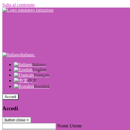
Salta al contenuto
Italiano
Italiano
English
Français
中文
Română
Accedi
Accedi
button close
×
Nome Utente