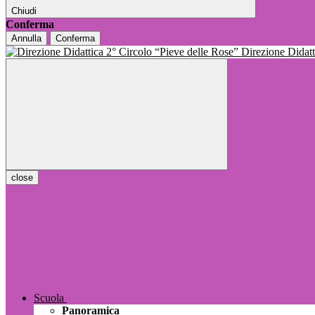
Chiudi
Conferma
Annulla
Conferma
Direzione Dida
close
Scuola
Panoramica