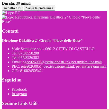
Durata:
30 minuti
Accetta tutti
Salva le preferenze
Direzione Didattica 2° Circolo “Pieve delle
Rose”
Contatti
Direzione Didattica 2° Circolo “Pieve delle Rose”
Viale Sempione snc - 06012 CITTA' DI CASTELLO
Tel:
075/8558298
Tel:
075/8526382
Email:
pgee026005@istruzione.it
Link per inviare una mail
PEC:
pgee026005@pec.istruzione.it
Link per inviare una mail
C.F.: 81002450542
Seguici su
Facebook
Instagram
Sezione Link Utili