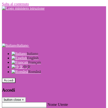
Salta al contenuto
Italiano
Italiano
English
Français
中文
Română
Accedi
Accedi
button close
×
Nome Utente