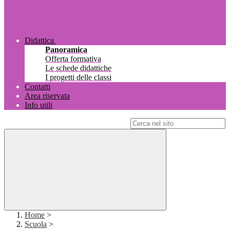
Didattica
Panoramica
Offerta formativa
Le schede didattiche
I progetti delle classi
Contatti
Area riservata
Info utili
Campo di ricerca per le pagine del sito
Home
>
Scuola
>