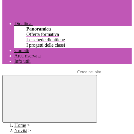
Didattica
Panoramica
Offerta formativa
Le schede didattiche
I progetti delle classi
Contatti
Area riservata
Info utili
Campo di ricerca per le pagine del sito
Home
>
Novità
>