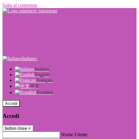
Salta al contenuto
Italiano
Italiano
English
Français
中文
Română
Accedi
Accedi
button close
×
Nome Utente