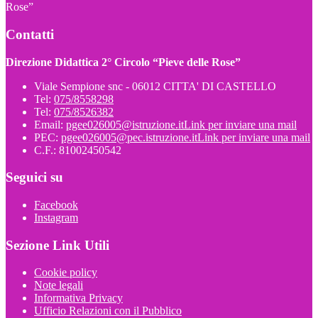
Rose”
Contatti
Direzione Didattica 2° Circolo “Pieve delle Rose”
Viale Sempione snc - 06012 CITTA' DI CASTELLO
Tel:
075/8558298
Tel:
075/8526382
Email:
pgee026005@istruzione.it
Link per inviare una mail
PEC:
pgee026005@pec.istruzione.it
Link per inviare una mail
C.F.: 81002450542
Seguici su
Facebook
Instagram
Sezione Link Utili
Cookie policy
Note legali
Informativa Privacy
Ufficio Relazioni con il Pubblico