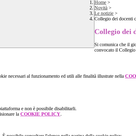
Home
>
Novità
>
Le notizie
>
Collegio dei docenti 
Collegio dei 
Si comunica che il g
convocato il Collegi
kie necessari al funzionamento ed utili alle finalità illustrate nella
COO
attaforma e non è possibile disabilitarli.
isionare la
COOKIE POLICY
.
 È possibile consultare l'elenco nella pagina della cookie policy.