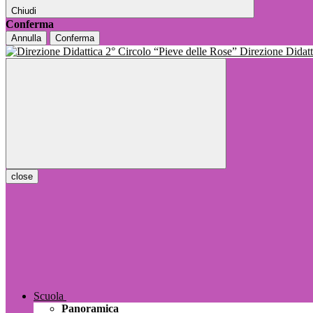
Chiudi
Conferma
Annulla
Conferma
Direzione Dida
close
Scuola
Panoramica