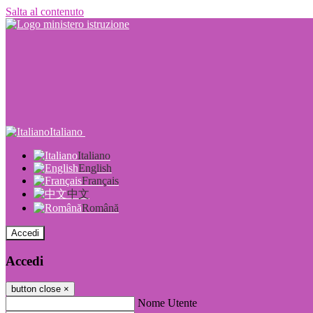
Salta al contenuto
Italiano
Italiano
English
Français
中文
Română
Accedi
Accedi
button close
×
Nome Utente