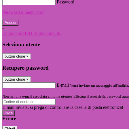
Password
Password dimenticata?
-
Entra con SPID
Entra con CIE
Seleziona utente
button close
×
Recupero password
button close
×
E-mail
Verrà inviato un messaggio all'indirizz
Non hai una e-mail associata al nome utente? Effettua il reset della password tram
E-mail inviata, si prega di controllare la casella di posta elettronica!
Errore
Chiudi